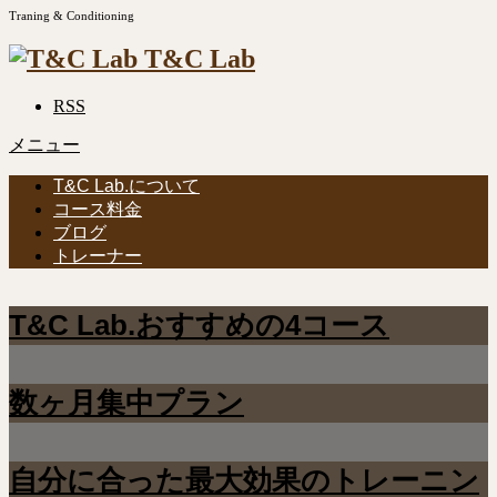
Traning & Conditioning
T&C Lab
RSS
メニュー
T&C Lab.について
コース料金
ブログ
トレーナー
T&C Lab.おすすめの4コース
数ヶ月集中プラン
自分に合った最大効果のトレーニン