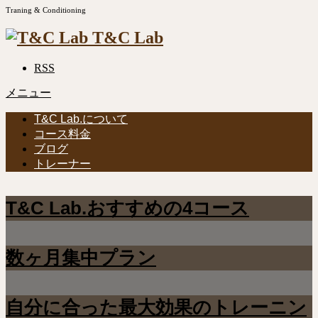
Traning & Conditioning
T&C Lab
RSS
メニュー
T&C Lab.について
コース料金
ブログ
トレーナー
T&C Lab.おすすめの4コース
数ヶ月集中プラン
自分に合った最大効果のトレーニン