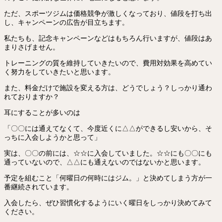
ただ、スポーツジムは価格競争が激しくなっており、値段を打ち出
し、キャンペーンの広告が目立ちます。
私たちも、記念キャンペーンなどはもちろん行いますが、値段はあ
まりさげません。
トレーニングの質を維持していきたいので、費用対効果を高めてい
く努力をしていきたいと思います。
また、料金だけで施設を変える方は、どうでしょう？しっかり通わ
れておりますか？
耳にすることが多いのは
「〇〇には通えてなくて、今度近くに△△ができるし安いから、そ
っちに入会しようかと思って」
実は、〇〇の前には、☆☆に入会していました。☆☆にも〇〇にも
通っていないので、△△にも通えないのではないかと思います。
予定を組むこと「何曜日の何時にはジム。」と決めてしまう方が一
番継続されています。
入会したら、ぜひ習慣化するようにいく曜日をしっかり決めてみて
ください。