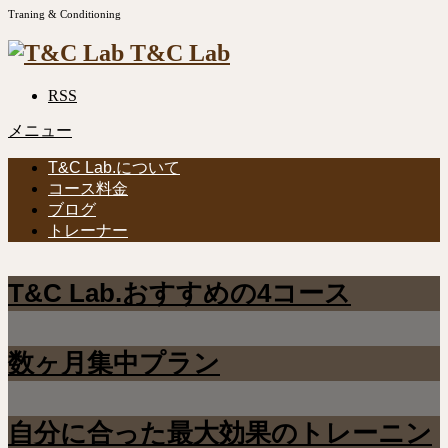
Traning & Conditioning
T&C Lab
RSS
メニュー
T&C Lab.について
コース料金
ブログ
トレーナー
T&C Lab.おすすめの4コース
数ヶ月集中プラン
自分に合った最大効果のトレーニン