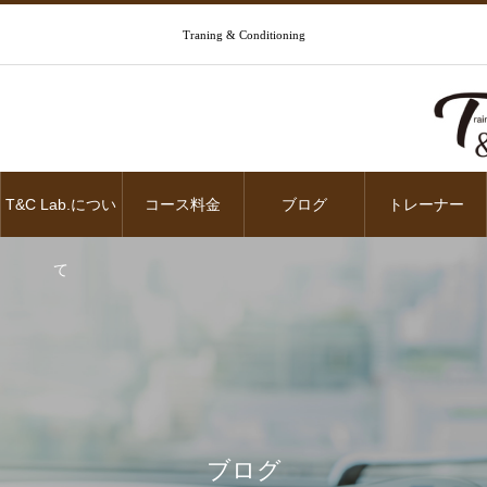
Traning & Conditioning
T&C Lab.につい
コース料金
ブログ
トレーナー
て
ブログ